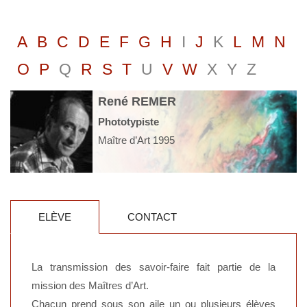
A
B
C
D
E
F
G
H
I
J
K
L
M
N
O
P
Q
R
S
T
U
V
W
X
Y
Z
René REMER
Phototypiste
Maître d’Art 1995
ELÈVE
CONTACT
La transmission des savoir-faire fait partie de la
mission des Maîtres d’Art.
Chacun prend sous son aile un ou plusieurs élèves