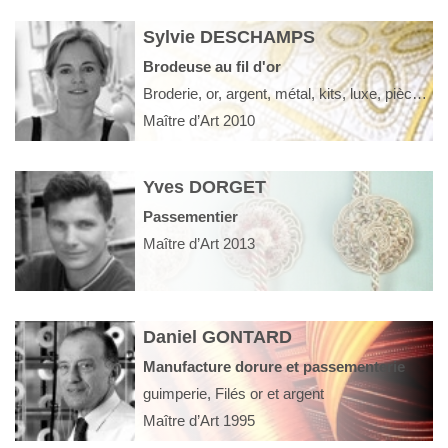
Sylvie DESCHAMPS
Brodeuse au fil d'or
Broderie, or, argent, métal, kits, luxe, pièce unique, série limitée, interizur, bijoux, formation, cours, stage, Galet gainés brodés
Maître d’Art 2010
Yves DORGET
Passementier
Maître d’Art 2013
Daniel GONTARD
Manufacture dorure et passementerie
guimperie, Filés or et argent
Maître d’Art 1995