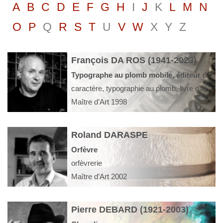
A
B
C
D
E
F
G
H
I
J
K
L
M
N
O
P
Q
R
S
T
U
V
W
X
Y
Z
François DA ROS (1941-2023)
Typographe au plomb mobile, éditeur de livres d'artistes
caractère, typographie au plomb, livre d'artistes, eaux fortes, auteur contemporain, papyrus
Maître d’Art 1998
Roland DARASPE
Orfèvre
orfèvrerie
Maître d’Art 2002
Pierre DEBARD (1921-2003)