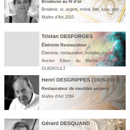
Brodeuse au fil d'or
Broderie, or, argent, métal, kits, luxe, pièce unique, série limitée, interizur, bijoux, formation, cours, stage, Galet gainés brodés
Maître d’Art 2010
Tristan DESFORGES
Ébéniste Restaurateur
Ébéniste, restauration, mobilier, meuble, objet d'art
Ancien Elève du Maître d’Art Alain
GUEROULT
Henri DESGRIPPES (1926-2015)
Restaurateur de meubles anciens
Maître d’Art 1994
Gérard DESQUAND