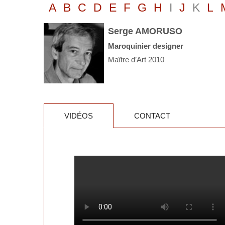
A
B
C
D
E
F
G
H
I
J
K
L
Serge AMORUSO
Maroquinier designer
Maître d’Art 2010
VIDÉOS
CONTACT