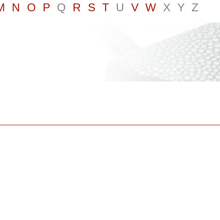
M
N
O
P
Q
R
S
T
U
V
W
X
Y
Z