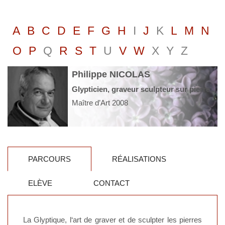
A
B
C
D
E
F
G
H
I
J
K
L
M
N
O
P
Q
R
S
T
U
V
W
X
Y
Z
Philippe NICOLAS
Glypticien, graveur sculpteur sur pierres dures et pierres fines
Maître d’Art 2008
PARCOURS
RÉALISATIONS
ELÈVE
CONTACT
La Glyptique, l‘art de graver et de sculpter les pierres