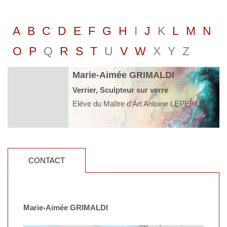
A
B
C
D
E
F
G
H
I
J
K
L
M
N
O
P
Q
R
S
T
U
V
W
X
Y
Z
Marie-Aimée GRIMALDI
Verrier, Sculpteur sur verre
Elève du Maître d’Art Antoine LEPERLIER
CONTACT
Marie-Aimée GRIMALDI