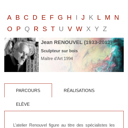
A
B
C
D
E
F
G
H
I
J
K
L
M
N
O
P
Q
R
S
T
U
V
W
X
Y
Z
Jean RENOUVEL (1933-2012)
Sculpteur sur bois
Maître d’Art 1994
PARCOURS
RÉALISATIONS
ELÈVE
L’atelier Renouvel figure au titre des spécialistes les