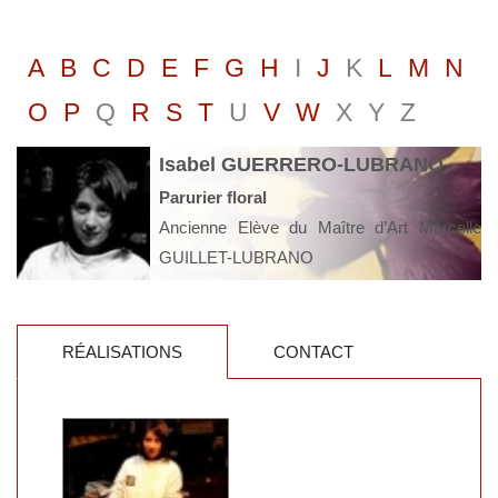
A
B
C
D
E
F
G
H
I
J
K
L
M
N
O
P
Q
R
S
T
U
V
W
X
Y
Z
Isabel GUERRERO-LUBRANO
Parurier floral
Ancienne Elève du Maître d’Art Marcelle
GUILLET-LUBRANO
RÉALISATIONS
CONTACT