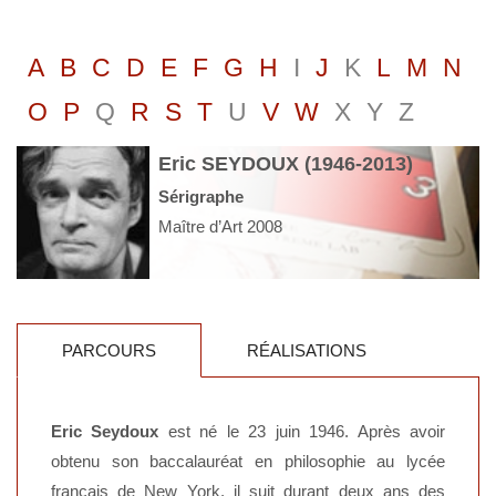
A
B
C
D
E
F
G
H
I
J
K
L
M
N
O
P
Q
R
S
T
U
V
W
X
Y
Z
Eric SEYDOUX (1946-2013)
Sérigraphe
Maître d’Art 2008
PARCOURS
RÉALISATIONS
Eric Seydoux
est né le 23 juin 1946. Après avoir
obtenu son baccalauréat en philosophie au lycée
français de New York, il suit durant deux ans des