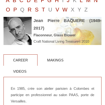
A
B
C
D
E
F
G
H
I
J
K
L
M
N
O
P
Q
R
S
T
U
V
W
X
Y
Z
Jean Pierre BAQUERE (1949-
2017)
Flaconneur, Glass Blower
Craft National Living Treasures 2010
CAREER
MAKINGS
VIDEOS
En 1985, crée son atelier parisien à Colombes et
participe en professionnel au salon PAAS, porte de
Versailles.