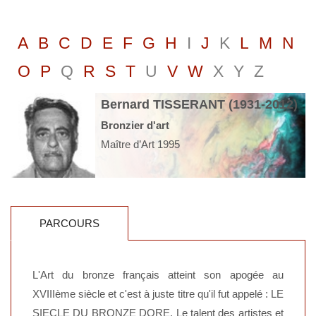
A
B
C
D
E
F
G
H
I
J
K
L
M
N
O
P
Q
R
S
T
U
V
W
X
Y
Z
Bernard TISSERANT (1931-2012)
Bronzier d'art
Maître d’Art 1995
PARCOURS
L'Art du bronze français atteint son apogée au
XVIIIème siècle et c'est à juste titre qu'il fut appelé : LE
SIECLE DU BRONZE DORE. Le talent des artistes et